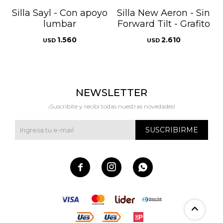
Silla Sayl - Con apoyo
Silla New Aeron - Sin
lumbar
Forward Tilt - Grafito
1.560
2.610
USD
USD
NEWSLETTER
¡Suscribite y recibí todas nuestras novedades!
SUSCRIBIRME


