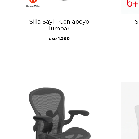
Silla Sayl - Con apoyo
S
lumbar
1.560
USD