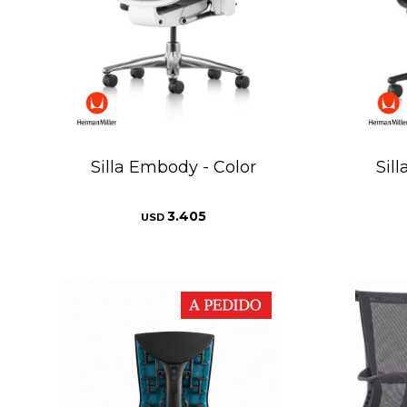
Silla Embody - Color
Sil
3.405
USD