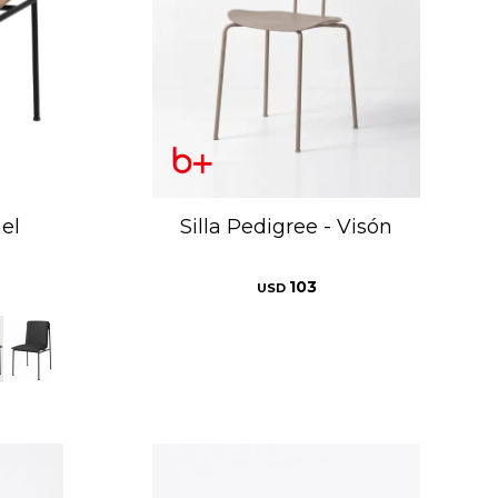
mel
Silla Pedigree - Visón
103
USD