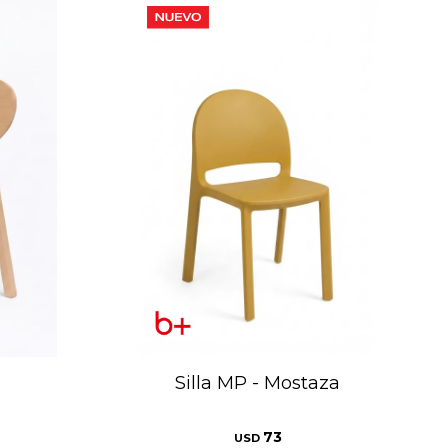
Silla MP - Mostaza
73
USD