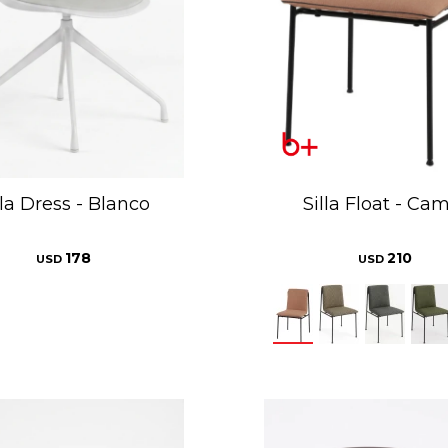
lla Dress - Blanco
Silla Float - Ca
178
210
USD
USD