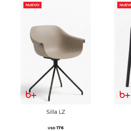
Silla LZ
176
USD