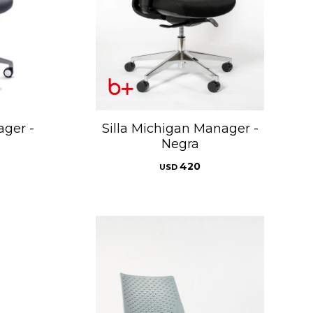
ager -
Silla Michigan Manager -
Negra
420
USD