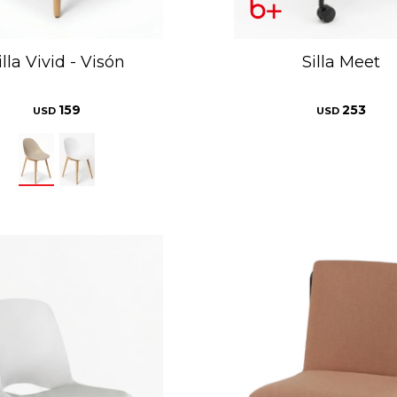
illa Vivid - Visón
Silla Meet
159
253
USD
USD