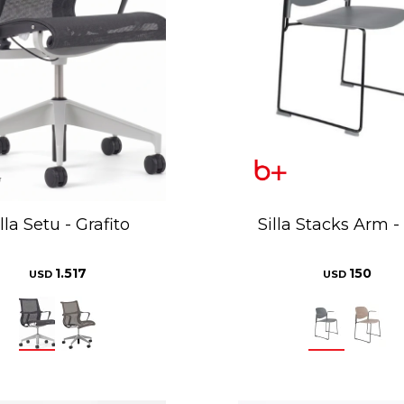
lla Setu - Grafito
Silla Stacks Arm -
1.517
150
USD
USD