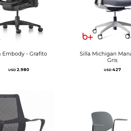
la Embody - Grafito
Silla Michigan Man
Gris
2.980
427
USD
USD