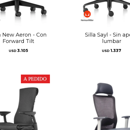
la New Aeron - Con
Silla Sayl - Sin a
Forward Tilt
lumbar
3.105
1.337
USD
USD