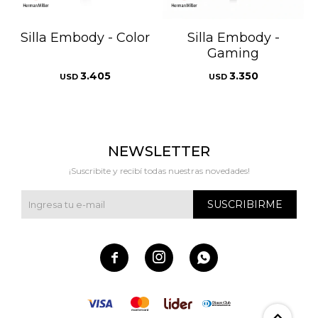
Silla Embody - Color
Silla Embody -
Gaming
3.405
3.350
USD
USD
NEWSLETTER
¡Suscribite y recibí todas nuestras novedades!
SUSCRIBIRME


