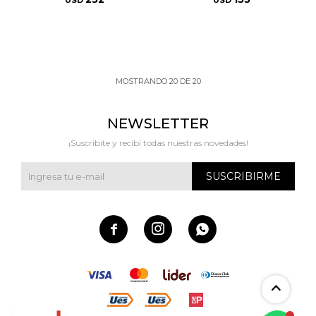
USD
USD
MOSTRANDO
20
DE
20
NEWSLETTER
¡Suscribite y recibí todas nuestras novedades!
SUSCRIBIRME


