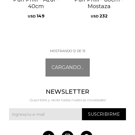
40cm
Mostaza
149
232
USD
USD
MOSTRANDO
12
DE
15
NEWSLETTER
¡Suscribite y recibí todas nuestras novedades!
SUSCRIBIRME