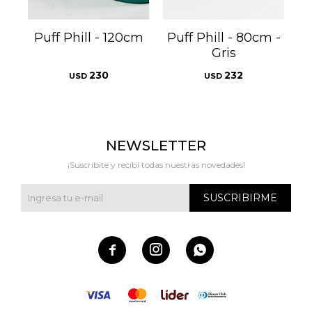
Puff Phill - 120cm
Puff Phill - 80cm -
Gris
230
232
USD
USD
NEWSLETTER
¡Suscribite y recibí todas nuestras novedades!
SUSCRIBIRME


