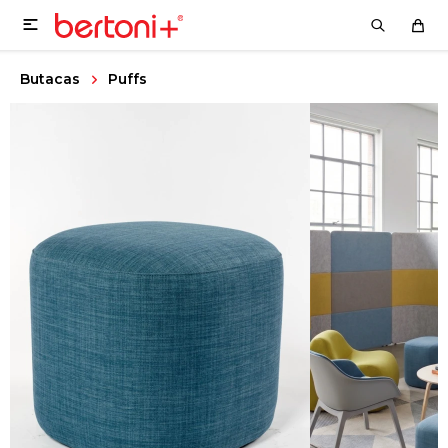

ENVIAR
Butacas
Puffs