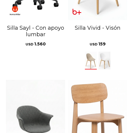
Silla Sayl - Con apoyo
Silla Vivid - Visón
lumbar
1.560
159
USD
USD