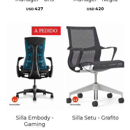
427
420
USD
USD
Silla Embody -
Silla Setu - Grafito
Gaming